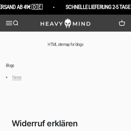
Zum Inhalt springen
ERSAND AB 49€ 🇩🇪
SCHNELLE LIEFERUNG 2-5 TAGE
HeavyMind
Navigationsmenü öffnen
Suche öffnen
Warenko
HTML sitemap for blogs
Blogs
News
Widerruf erklären