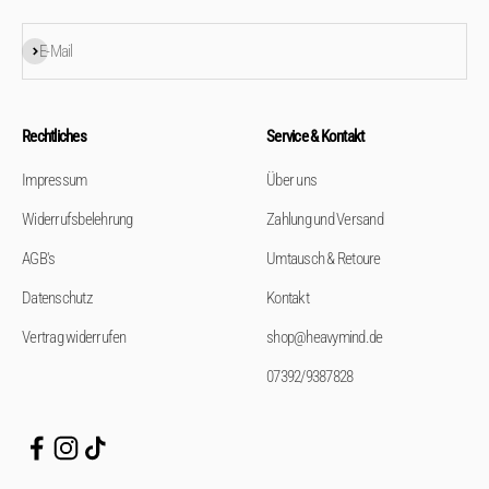
Abonnieren
E-Mail
Rechtliches
Service & Kontakt
Impressum
Über uns
Widerrufsbelehrung
Zahlung und Versand
AGB's
Umtausch & Retoure
Datenschutz
Kontakt
Vertrag widerrufen
shop@heavymind.de
07392/9387828