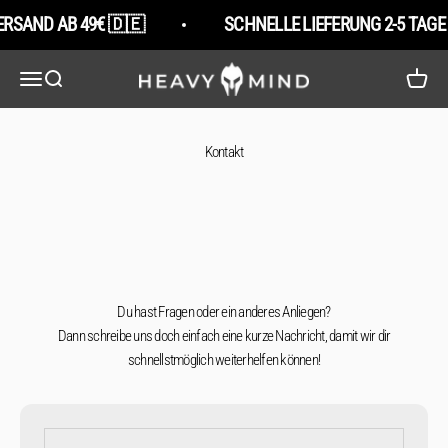
Zum Inhalt springen
ERSAND AB 49€ 🇩🇪
SCHNELLE LIEFERUNG 2-5 TAGE
HeavyMind
Navigationsmenü öffnen
Suche öffnen
Warenko
Kontakt
Du hast Fragen oder ein anderes Anliegen?
Dann schreibe uns doch einfach eine kurze Nachricht, damit wir dir
schnellstmöglich weiterhelfen können!