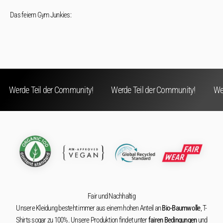
Das feiern Gym Junkies:
Werde Teil der Community!
Werde Teil der Community!
We
Fair und Nachhaltig
Unsere Kleidung besteht immer aus einem hohen Anteil an
Bio-Baumwolle
, T-
Shirts sogar zu 100%. Unsere Produktion findet unter
fairen Bedingungen
und