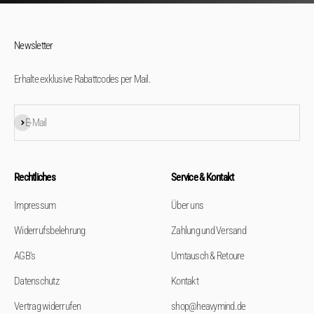
Newsletter
Erhalte exklusive Rabattcodes per Mail.
Abonnieren
E-Mail
Rechtliches
Service & Kontakt
Impressum
Über uns
Widerrufsbelehrung
Zahlung und Versand
AGB's
Umtausch & Retoure
Datenschutz
Kontakt
Vertrag widerrufen
shop@heavymind.de