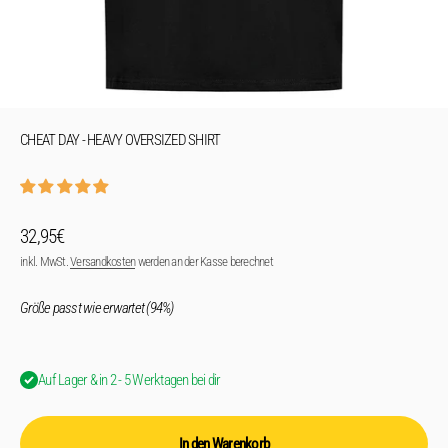
CHEAT DAY - HEAVY OVERSIZED SHIRT
Angebot
32,95€
inkl. MwSt.
Versandkosten
werden an der Kasse berechnet
Größe passt wie erwartet (94%)
Auf Lager & in 2 - 5 Werktagen bei dir
In den Warenkorb