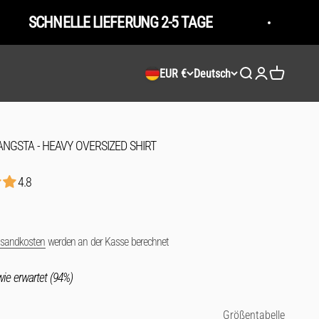
ELLE LIEFERUNG 2-5 TAGE
GRATIS 
EUR €
Deutsch
Suche öffnen
Kundenkontose
Warenkorb 
ANGSTA - HEAVY OVERSIZED SHIRT
4.8
rsandkosten
werden an der Kasse berechnet
ie erwartet (94%)
Größentabelle