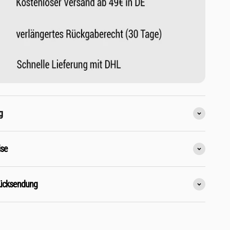
g
ise
Rücksendung