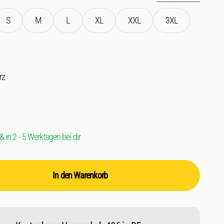
S
M
L
XL
XXL
3XL
rz
& in 2 - 5 Werktagen bei dir
In den Warenkorb