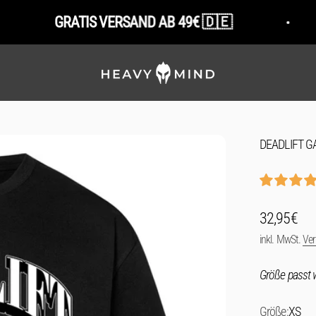
GRATIS VERSAND AB 49€ 🇩🇪
SCHN
HeavyMind
DEADLIFT G
Angebot
32,95€
inkl. MwSt.
Ve
Größe passt w
Größe:
XS