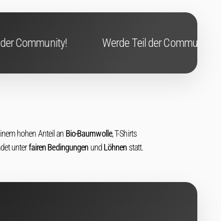
Werde Teil der Community!
Werde Teil 
einem hohen Anteil an
Bio-Baumwolle
, T-Shirts
ndet unter
fairen Bedingungen
und
Löhnen
statt.