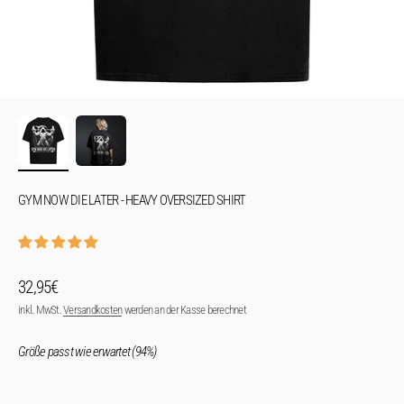
GYM NOW DIE LATER - HEAVY OVERSIZED SHIRT
Angebot
32,95€
inkl. MwSt.
Versandkosten
werden an der Kasse berechnet
Größe passt wie erwartet (94%)