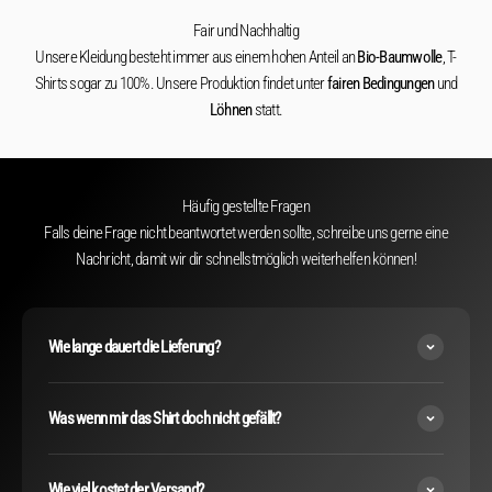
Fair und Nachhaltig
Unsere Kleidung besteht immer aus einem hohen Anteil an
Bio-Baumwolle
, T-
Shirts sogar zu 100%. Unsere Produktion findet unter
fairen Bedingungen
und
Löhnen
statt.
Häufig gestellte Fragen
Falls deine Frage nicht beantwortet werden sollte, schreibe uns gerne eine
Nachricht, damit wir dir schnellstmöglich weiterhelfen können!
Wie lange dauert die Lieferung?
Was wenn mir das Shirt doch nicht gefällt?
Wie viel kostet der Versand?