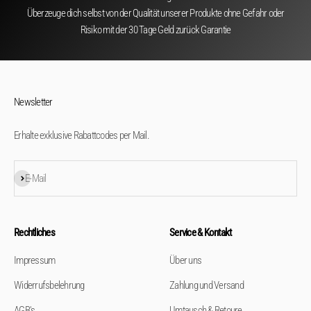
Überzeuge dich selbst von der Qualität unserer Produkte ohne Gefahr oder
Risiko mit der 30 Tage Geld zurück Garantie
Newsletter
Erhalte exklusive Rabattcodes per Mail.
Abonnieren
E-Mail
Rechtliches
Service & Kontakt
Impressum
Über uns
Widerrufsbelehrung
Zahlung und Versand
AGB's
Umtausch & Retoure