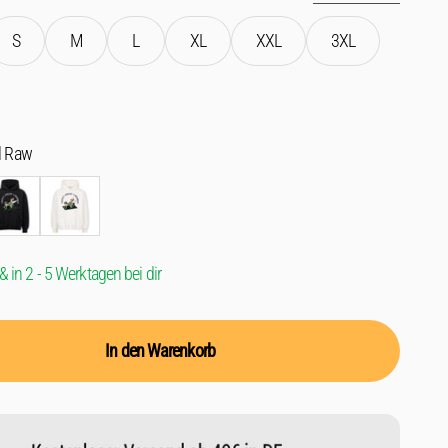
S
M
L
XL
XXL
3XL
l Raw
hwarz
Weiß
& in 2 - 5 Werktagen bei dir
In den Warenkorb