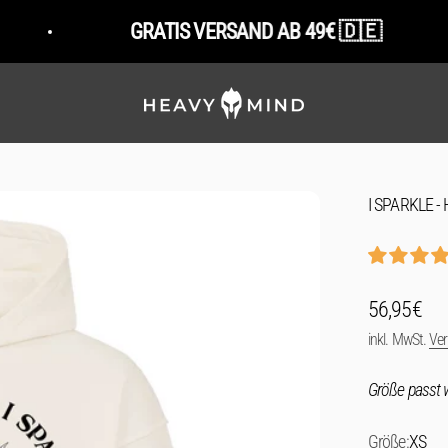
GRATIS VERSAND AB 49€ 🇩🇪
HeavyMind
I SPARKLE 
Angebot
56,95€
inkl. MwSt.
Ve
Größe passt w
Größe:
XS