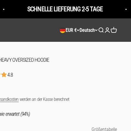
SCHNELLE LIEFERUNG 2-5 TAGE
G
EUR €
Deutsch
Suche öffnen
Kundenkontose
Warenkorb 
- HEAVY OVERSIZED HOODIE
4.8
rsandkosten
werden an der Kasse berechnet
ie erwartet (94%)
Größentabelle