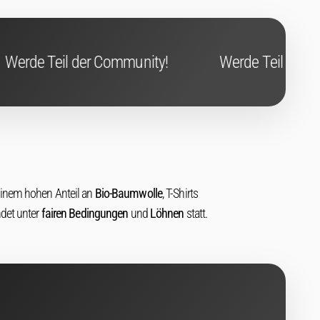
ommunity!
Werde Teil der Community!
einem hohen Anteil an
Bio-Baumwolle
, T-Shirts
ndet unter
fairen Bedingungen
und
Löhnen
statt.