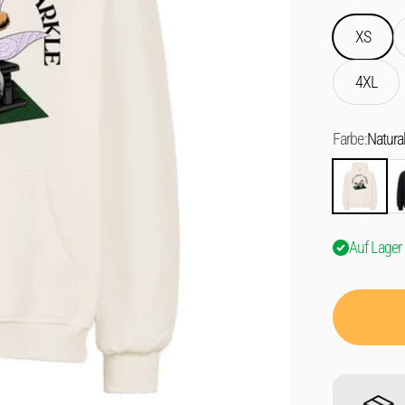
XS
4XL
Farbe:
Natura
Natural Raw
Sc
Auf Lager 