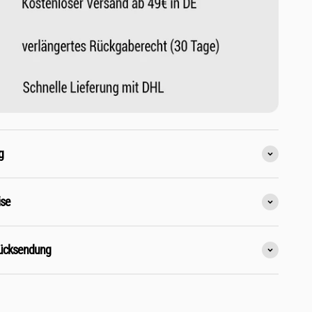
g
ise
Rücksendung