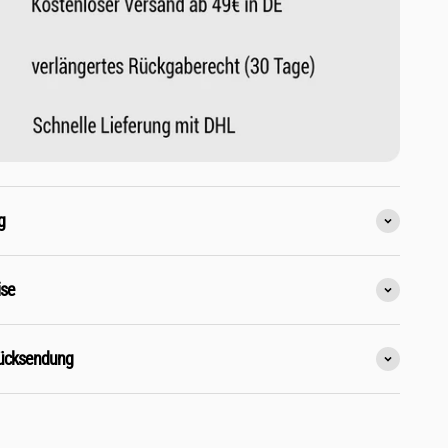
g
ise
Rücksendung