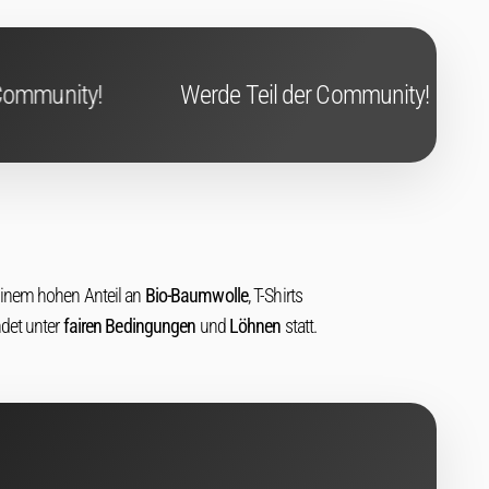
erde Teil der Community!
Werde Teil der Co
einem hohen Anteil an
Bio-Baumwolle
, T-Shirts
ndet unter
fairen Bedingungen
und
Löhnen
statt.