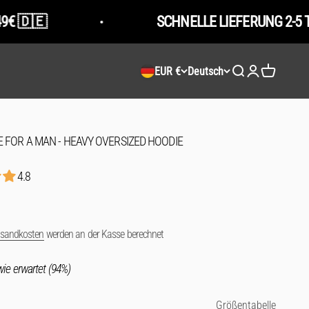
SCHNELLE LIEFERUNG 2-5 TAGE
EUR €
Deutsch
Suche öffnen
Kundenkontose
Warenkorb 
ME FOR A MAN - HEAVY OVERSIZED HOODIE
4.8
rsandkosten
werden an der Kasse berechnet
ie erwartet (94%)
Größentabelle