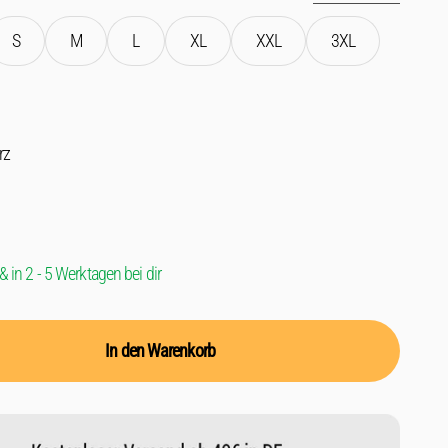
S
M
L
XL
XXL
3XL
rz
& in 2 - 5 Werktagen bei dir
In den Warenkorb