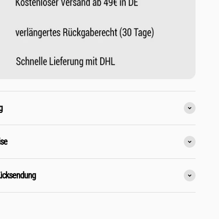
g
ise
Rücksendung