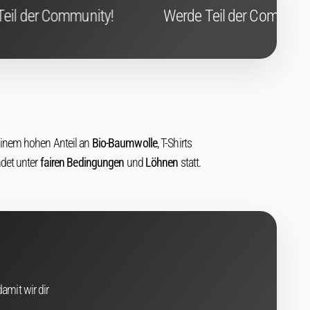
!
Werde Teil der Community!
Werde T
einem hohen Anteil an
Bio-Baumwolle
, T-Shirts
ndet unter
fairen Bedingungen
und
Löhnen
statt.
amit wir dir