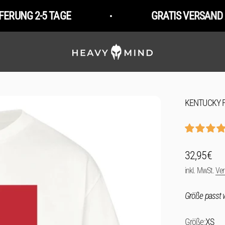
-5 TAGE
GRATIS VERSAND AB 49€ 
HeavyMind
KENTUCKY F
Angebot
32,95€
inkl. MwSt.
Ve
Größe passt w
Größe:
XS