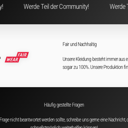
il der Community!
Werde Teil der Community
Fair und Nachhaltig
Unsere Kleidung besteht immer aus 
sogar zu 100%. Unsere Produktion fi
Häufig gestellte Fragen
 Frage nicht beantwortet werden sollte, schreibe uns gerne eine Nachricht, d
schnellstmöglich weiterhelfen können!