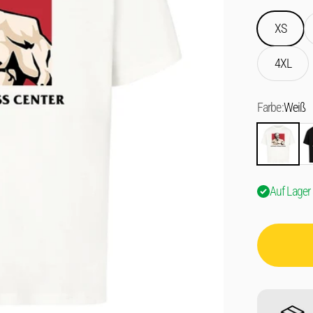
XS
4XL
Farbe:
Weiß
Weiß
Sc
Auf Lager 