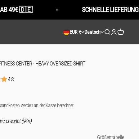
🇪
SCHNELLE LIEFERUNG 2-5 TAGE
EUR €
Deutsch
Suche öffnen
Kundenkontose
Warenkorb 
ITNESS CENTER - HEAVY OVERSIZED SHIRT
4.8
rsandkosten
werden an der Kasse berechnet
ie erwartet (94%)
Größentabelle