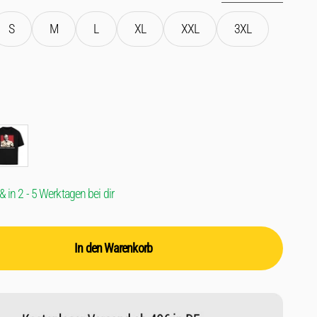
S
M
L
XL
XXL
3XL
hwarz
& in 2 - 5 Werktagen bei dir
In den Warenkorb