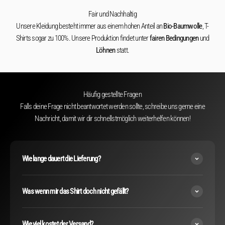
Fair und Nachhaltig
Unsere Kleidung besteht immer aus einem hohen Anteil an
Bio-Baumwolle
, T-
Shirts sogar zu 100%. Unsere Produktion findet unter
fairen Bedingungen
und
Löhnen
statt.
Häufig gestellte Fragen
Falls deine Frage nicht beantwortet werden sollte, schreibe uns gerne eine
Nachricht, damit wir dir schnellstmöglich weiterhelfen können!
Wie lange dauert die Lieferung?
Was wenn mir das Shirt doch nicht gefällt?
Wie viel kostet der Versand?