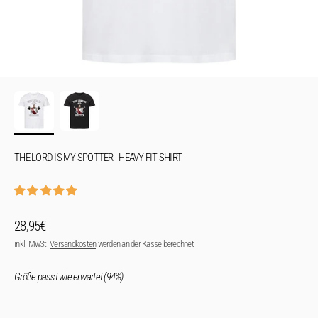
THE LORD IS MY SPOTTER - HEAVY FIT SHIRT
Angebot
28,95€
inkl. MwSt.
Versandkosten
werden an der Kasse berechnet
Größe passt wie erwartet (94%)