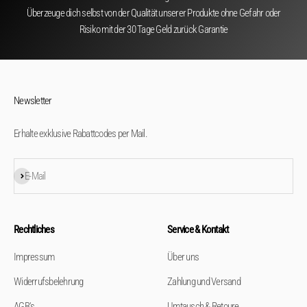
Überzeuge dich selbst von der Qualität unserer Produkte ohne Gefahr oder
Risiko mit der 30 Tage Geld zurück Garantie
Newsletter
Erhalte exklusive Rabattcodes per Mail.
Abonnieren
E-Mail
Rechtliches
Service & Kontakt
Impressum
Über uns
Widerrufsbelehrung
Zahlung und Versand
AGB's
Umtausch & Retoure